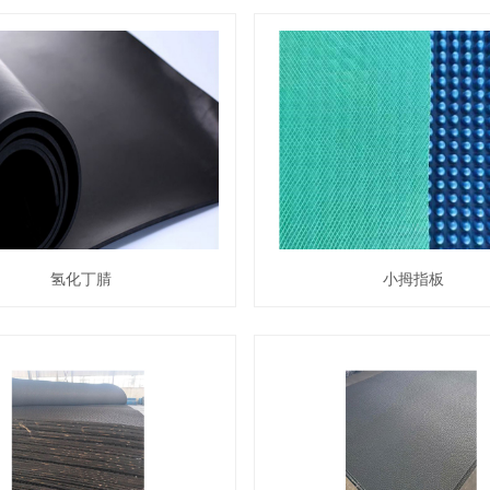
氢化丁腈
小拇指板