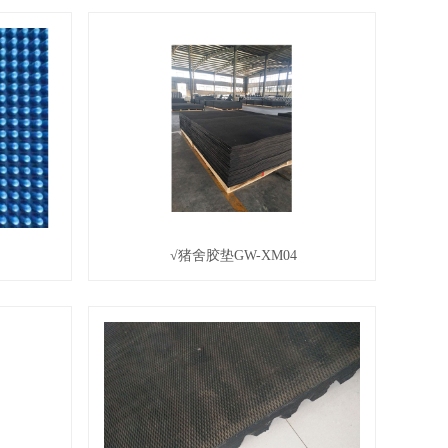
√猪舍胶垫GW-XM04