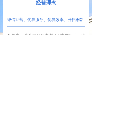
经营理念
诚信经营、优异服务、优异效率、开拓创新
多年来，我公司始终坚持于“诚信经营、优
异服务”的经营理念，“优异效率、开拓创新”
的企业精神。凭着良好的商业道 德，周到的
供货送货，负责的售后服务和实惠的销售价
格，赢得广大客户的信赖支持。我们始终坚
持“品质是生命、服务是宗旨”为经营原则，
坚持以现在信息拓展，沟通市场经营为宗
旨，与客户保持良好的关系。