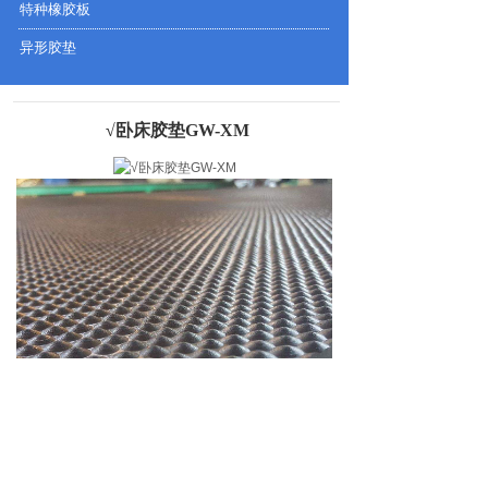
特种橡胶板
异形胶垫
√卧床胶垫GW-XM