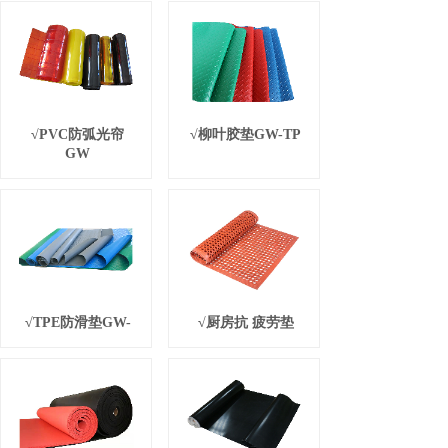
√PVC防弧光帘
√柳叶胶垫GW-TP
GW
√TPE防滑垫GW-
√厨房抗 疲劳垫