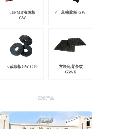
√EPMD海绵板
√丁苯橡胶板 GW-
GW
√裁条板GW-CT0
方块龟背条纹
GW-X
+查看产品