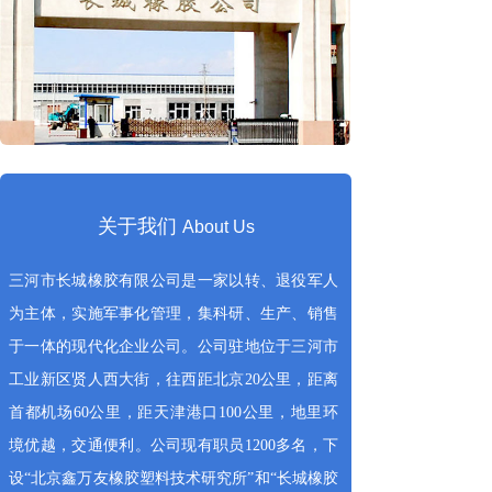
关于我们
About Us
三河市长城橡胶有限公司是一家以转、退役军人
为主体，实施军事化管理，集科研、生产、销售
于一体的现代化企业公司。公司驻地位于三河市
工业新区贤人西大街，往西距北京20公里，距离
首都机场60公里，距天津港口100公里，地里环
境优越，交通便利。公司现有职员1200多名，下
设“北京鑫万友橡胶塑料技术研究所”和“长城橡胶